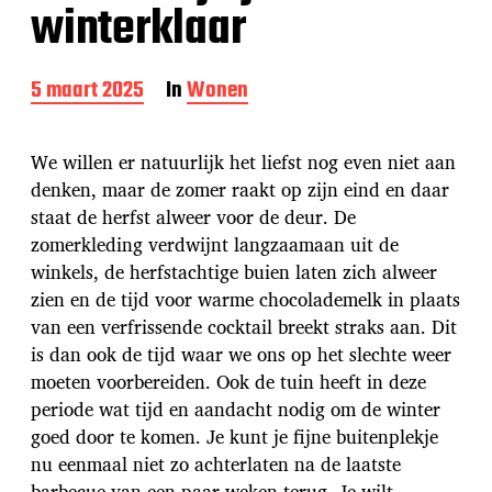
winterklaar
B
5 maart 2025
In
Wonen
e
r
i
We willen er natuurlijk het liefst nog even niet aan
c
denken, maar de zomer raakt op zijn eind en daar
h
staat de herfst alweer voor de deur. De
t
d
zomerkleding verdwijnt langzaamaan uit de
a
winkels, de herfstachtige buien laten zich alweer
t
zien en de tijd voor warme chocolademelk in plaats
u
van een verfrissende cocktail breekt straks aan. Dit
m
is dan ook de tijd waar we ons op het slechte weer
moeten voorbereiden. Ook de tuin heeft in deze
periode wat tijd en aandacht nodig om de winter
goed door te komen. Je kunt je fijne buitenplekje
nu eenmaal niet zo achterlaten na de laatste
barbecue van een paar weken terug. Je wilt